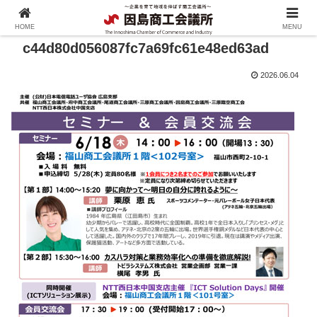
HOME
MENU
c44d80d056087fc7a69fc61e48ed63ad
2026.06.04