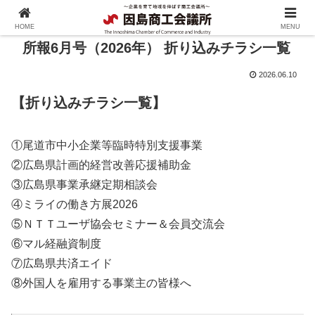
HOME
MENU
所報6月号（2026年） 折り込みチラシ一覧
2026.06.10
【折り込みチラシ一覧】
①尾道市中小企業等臨時特別支援事業
②広島県計画的経営改善応援補助金
③広島県事業承継定期相談会
④ミライの働き方展2026
⑤ＮＴＴユーザ協会セミナー＆会員交流会
⑥マル経融資制度
⑦広島県共済エイド
⑧外国人を雇用する事業主の皆様へ