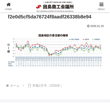
HOME
MENU
f2e0d5cf5da76724f8aadf26338b8e94
2026.01.29
ホーム
所報2月号（2026年）