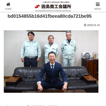
HOME
MENU
bd0154855b16d41fbeea80cda721be95
2026.01.22