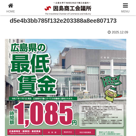
HOME
MENU
d5e4b3bb785f132e203388a8ee807173
2025.12.09