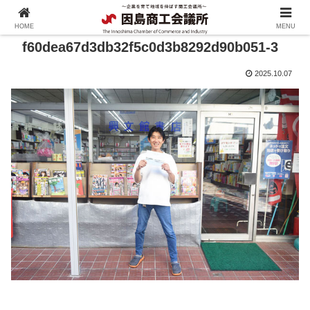
HOME
MENU
f60dea67d3db32f5c0d3b8292d90b051-3
2025.10.07