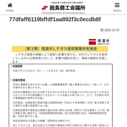
HOME
MENU
77dfaff6119bffdf1aa892f3c0ecdb8f
2025.10.07