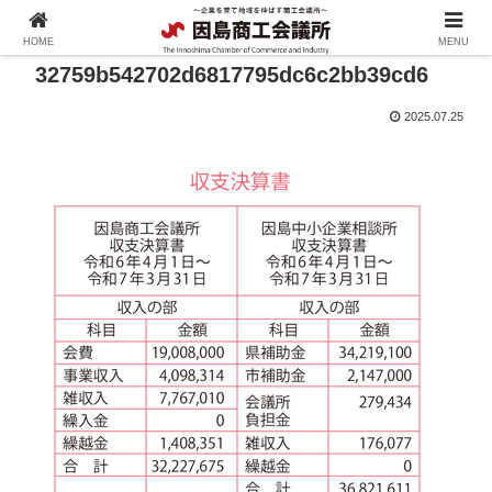
HOME
MENU
32759b542702d6817795dc6c2bb39cd6
2025.07.25