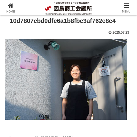
HOME
MENU
10d7807cbd0dfe6a1b8fbc3af762e8c4
2025.07.23