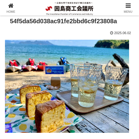
HOME
MENU
54f5da56d038ac91fe2bbd6c9f23808a
2025.06.02