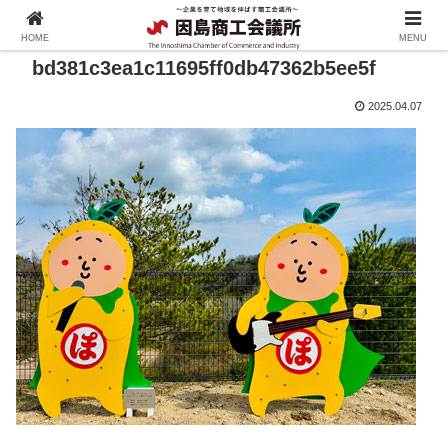
HOME
MENU
bd381c3ea1c11695ff0db47362b5ee5f
2025.04.07