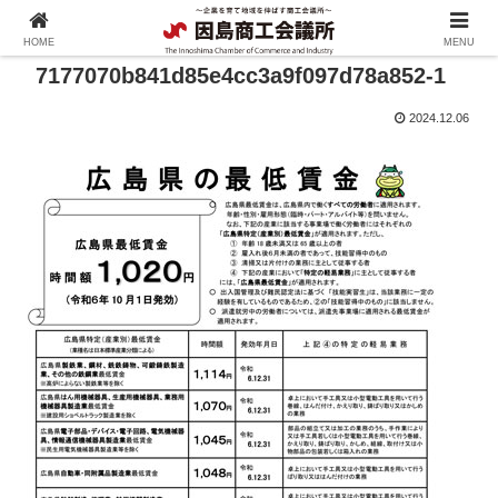
HOME
MENU
7177070b841d85e4cc3a9f097d78a852-1
2024.12.06