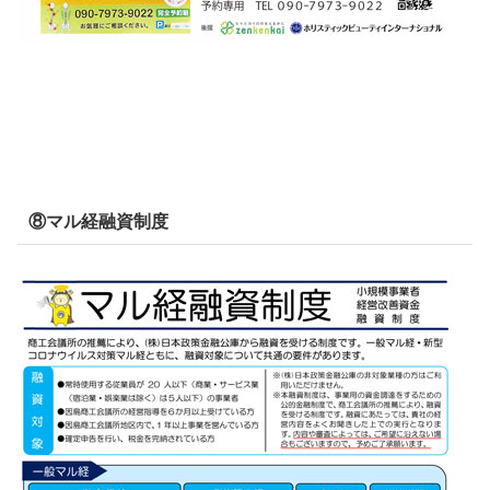
⑧マル経融資制度