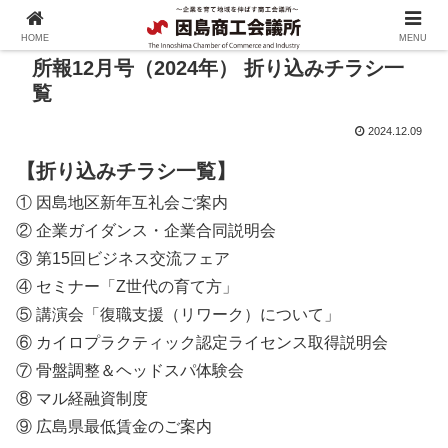
HOME
MENU
所報12月号（2024年） 折り込みチラシ一
覧
2024.12.09
【折り込みチラシ一覧】
① 因島地区新年互礼会ご案内
② 企業ガイダンス・企業合同説明会
③ 第15回ビジネス交流フェア
④ セミナー「Z世代の育て方」
⑤ 講演会「復職支援（リワーク）について」
⑥ カイロプラクティック認定ライセンス取得説明会
⑦ 骨盤調整＆ヘッドスパ体験会
⑧ マル経融資制度
⑨ 広島県最低賃金のご案内