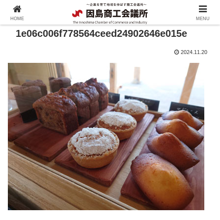
HOME
MENU
1e06c006f778564ceed24902646e015e
2024.11.20