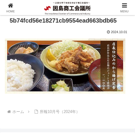
HOME
MENU
5b74fcd56e18271cb9554ead663bdb65
2024.10.01
ホーム
所報10月号（2024年）