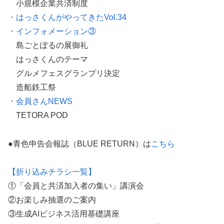
小規模企業共済制度
・はっさくんがやってきたVol.34
・インフォメーション③
島ごとぽるの展御礼
はっさくんのテーマ
グルメフェスグランプリ決定
造船鉄工祭
・会員さんNEWS
TETORA POD
●青色申告会報誌（BLUE RETURN）は
こちら
【折り込みチラシ一覧】
①「会員と共済加入者の集い」講演会
②お楽しみ抽選のご案内
③生成AIビジネス活用基礎講座