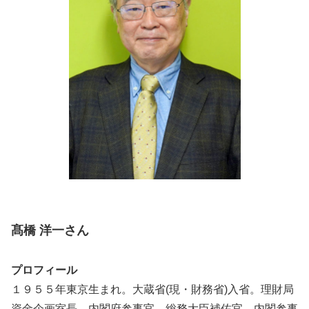
髙橋 洋一さん
プロフィール
１９５５年東京生まれ。大蔵省(現・財務省)入省。理財局
資金企画室長、内閣府参事官、総務大臣補佐官、内閣参事