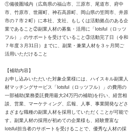
①備後圏域内（広島県の福山市、三原市、尾道市、府中
市、竹原市、世羅町、神石高原町、岡山県の笠岡市、井原
市の７市２町）に本社、支社、もしくは活動拠点のある企
業であること②副業人材の募集・活用に「lotsful（ロッツ
フル）」のサポートを受けていること③活動完了日（令和
７年度３月31日）までに、副業・兼業人材を３ヶ月間ご
活用いただけること
【補助内容】
お申し込みいただいた対象企業様には、ハイスキル副業人
材マッチングサービス「lotsful（ロッツフル）」の費用の
一部補助(業務委託費用最大24万円の補助)を行い、経営相
談、営業、マーケティング、広報、人事、事業開発などさ
まざまな職種の副業人材を採用していただくことが可能で
す。副業人材の採用が初めての企業様も、経験豊富な
lotsful担当者のサポートを受けることで、優秀な人材の採