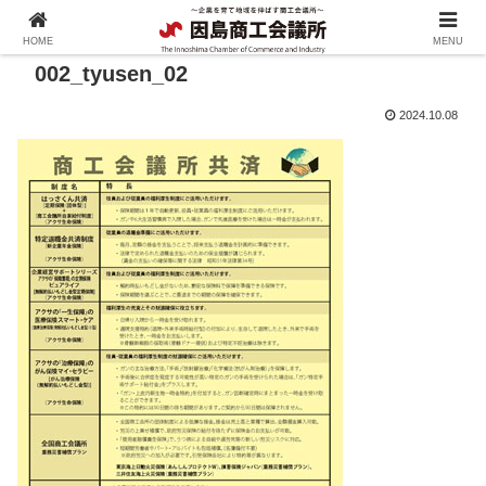
HOME
MENU
002_tyusen_02
2024.10.08