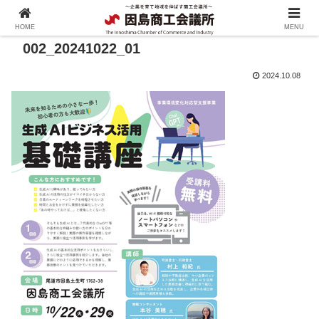
HOME
MENU
002_20241022_01
2024.10.08