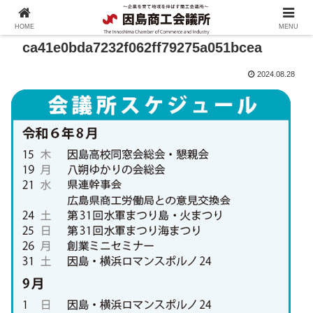
HOME
MENU
ca41e0bda7232f062ff79275a051bcea
2024.08.28