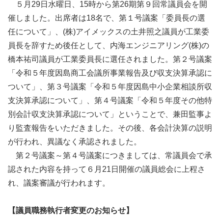
５月29日水曜日、15時から第26期第９回常議員会を開
催しました。出席者は18名で、第１号議案「委員長の選
任について」、(株)アイメックスの土井照之議員が工業委
員長を辞すため後任として、内海エンジニアリング(株)の
橋本祐司議員が工業委員長に選任されました。第２号議案
「令和５年度因島商工会議所事業報告及び収支決算承認に
ついて」、第３号議案「令和５年度因島中小企業相談所収
支決算承認について」、第４号議案「令和５年度その他特
別会計収支決算承認について」ということで、兼田監事よ
り監査報告をいただきました。その後、各会計決算の説明
が行われ、異議なく承認されました。
第２号議案～第４号議案につきましては、常議員会で承
認された内容を持って６月21日開催の議員総会に上程さ
れ、議案審議が行われます。
【議員職務執行者変更のお知らせ】