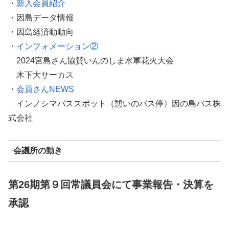
・
新入会員紹介
・因島データ情報
・因島経済動動向
・
インフォメーション②
2024宮島さん協賛いんのしま水軍花火大会
木下大サーカス
・
会員さんNEWS
インノシマバススポット（憩いのバス停）因の島バス株
式会社
会議所の動き
第26期第９回常議員会にて事業報告・決算を
承認