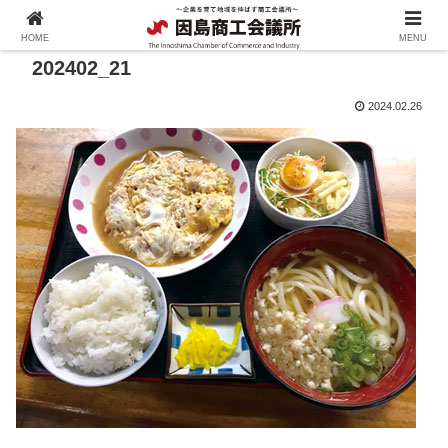
HOME
MENU
202402_21
2024.02.26