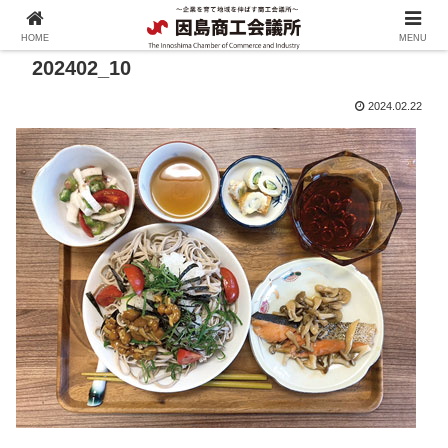
HOME
MENU
202402_10
2024.02.22