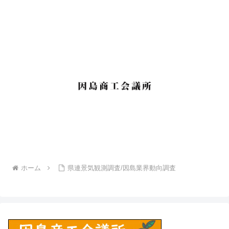
ホーム
県連景気観測調査/因島業界動向調査