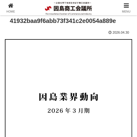
HOME
MENU
41932baa9f6abb73f341c2e0054a889e
2026.04.30