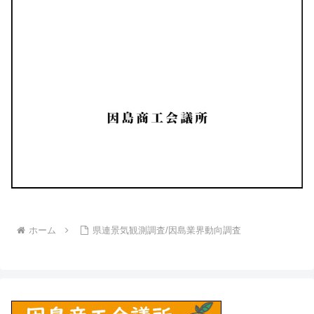
ホーム
県連景気観測調査/因島業界動向調査