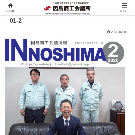
HOME
MENU
01-2
2026.02.10