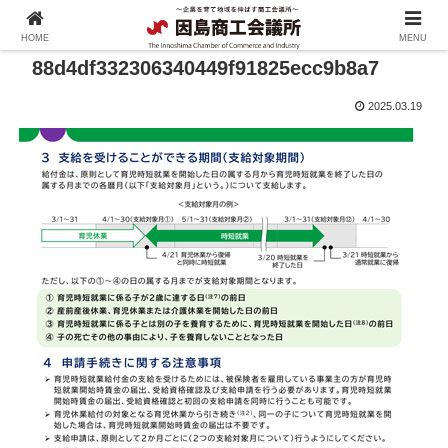
HOME
MENU
88d4df332306340449f91825ecc9b8a7
2025.03.19