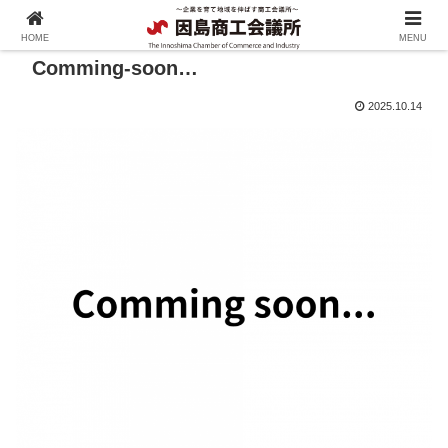
HOME
MENU
Comming-soon…
2025.10.14