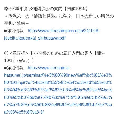
⑩令和6年度 公開講演会の案内【開催10/18】
～渋沢栄一の『論語と算盤』に学ぶ 日本の新しい時代の
平和と繁栄～
■詳細情報
https://www.hiroshimacci.or.jp/241018-
joseikaikouenkai_shibusawa.pdf
⑪＜意匠権＞中小企業のための意匠入門の案内【開催
10/18（Web）】
■詳細情報
https://www.hiroshima-
hatsumei.jp/seminar/%e3%80%90new%ef%bc%81%e3%
80%91inpit%ef%bc%88%e3%82%a4%e3%83%b3%e3%
83%94%e3%83%83%e3%83%88%ef%bc%89%e5%ba%
83%e5%b3%b6%e7%9c%8c%e7%9f%a5%e8%b2%a1%
e7%b7%8f%e5%90%88%e6%94%af%e6%8f%b4%e7%a
a%93%e5%8f%a3-3/