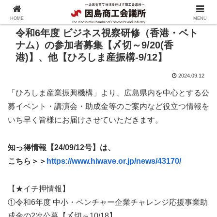
HOME
MENU
令和6年度 ビジネス視察研修（香港・ベト
ナム）の参加者募集【〆切～9/20(香
港)】、他【ひろしま産振構-9/12】
2024.09.12
「ひろしま産業振興機構」より、広島県内を中心とする公
募イベント・講演会・助成金等のご案内など役立つ情報を
いち早く皆様にお届けさせていただきます。
知っ得情報【24/09/12号】は、
こちら＞＞
https://www.hiwave.or.jp/news/43170/
【★イチ押情報】
①令和6年度 中小・ベンチャー企業チャレンジ応援事業助
成金の2次公募【〆切～10/18】