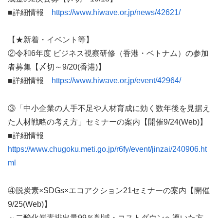
■詳細情報
https://www.hiwave.or.jp/news/42621/
【★新着・イベント等】
②令和6年度 ビジネス視察研修（香港・ベトナム）の参加
者募集【〆切～9/20(香港)】
■詳細情報
https://www.hiwave.or.jp/event/42964/
③「中小企業の人手不足や人材育成に効く数年後を見据え
た人材戦略の考え方」セミナーの案内【開催9/24(Web)】
■詳細情報
https://www.chugoku.meti.go.jp/r6fy/event/jinzai/240906.ht
ml
④脱炭素×SDGs×エコアクション21セミナーの案内【開催
9/25(Web)】
～二酸化炭素排出量99％削減・コストダウンへ導いた方