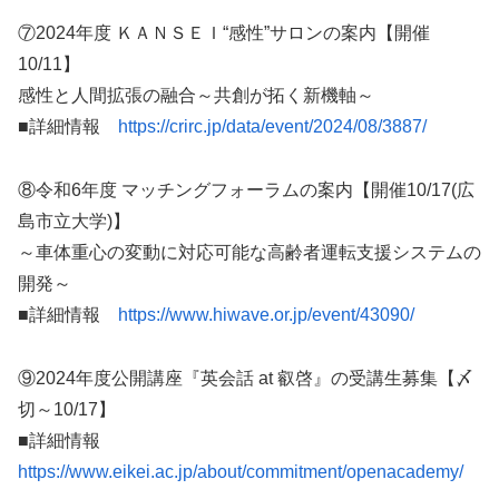
⑦2024年度 ＫＡＮＳＥＩ“感性”サロンの案内【開催
10/11】
感性と人間拡張の融合～共創が拓く新機軸～
■詳細情報
https://crirc.jp/data/event/2024/08/3887/
⑧令和6年度 マッチングフォーラムの案内【開催10/17(広
島市立大学)】
～車体重心の変動に対応可能な高齢者運転支援システムの
開発～
■詳細情報
https://www.hiwave.or.jp/event/43090/
⑨2024年度公開講座『英会話 at 叡啓』の受講生募集【〆
切～10/17】
■詳細情報
https://www.eikei.ac.jp/about/commitment/openacademy/