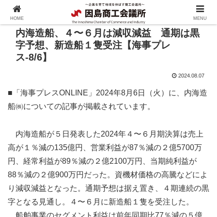
HOME
MENU
内海造船、４〜６月は減収減益 通期は黒
字予想、新造船１隻受注【海事プレ
ス-8/6】
2024.08.07
■「海事プレスONLINE」2024年8月6日（火）に、内海造
船㈱についての記事が掲載されています。
内海造船が５日発表した2024年４〜６月期決算は売上
高が１％減の135億円、営業利益が87％減の２億5700万
円、経常利益が89％減の２億2100万円、当期純利益が
88％減の２億900万円だった。資機材価格の高騰などによ
り減収減益となった。通期予想は据え置き、４期連続の黒
字となる見通し。４〜６月に新造船１隻を受注した。
船舶事業のセグメント利益は前年同期比77％減の５億