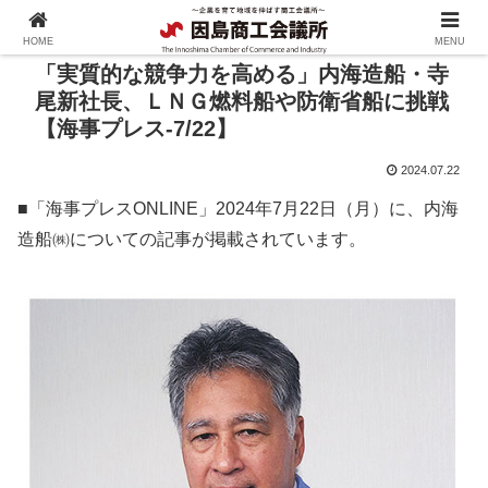
HOME
MENU
「実質的な競争力を高める」内海造船・寺
尾新社長、ＬＮＧ燃料船や防衛省船に挑戦
【海事プレス-7/22】
2024.07.22
■「海事プレスONLINE」2024年7月22日（月）に、内海
造船㈱についての記事が掲載されています。