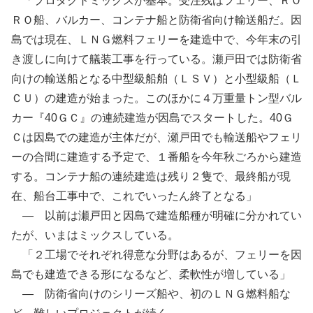
「プロダクトミックスが基本。受注残はフェリー、ＲＯ
ＲＯ船、バルカー、コンテナ船と防衛省向け輸送船だ。因
島では現在、ＬＮＧ燃料フェリーを建造中で、今年末の引
き渡しに向けて艤装工事を行っている。瀬戸田では防衛省
向けの輸送船となる中型級船舶（ＬＳＶ）と小型級船（Ｌ
ＣＵ）の建造が始まった。このほかに４万重量トン型バル
カー『40ＧＣ』の連続建造が因島でスタートした。40Ｇ
Ｃは因島での建造が主体だが、瀬戸田でも輸送船やフェリ
ーの合間に建造する予定で、１番船を今年秋ごろから建造
する。コンテナ船の連続建造は残り２隻で、最終船が現
在、船台工事中で、これでいったん終了となる」
— 以前は瀬戸田と因島で建造船種が明確に分かれてい
たが、いまはミックスしている。
「２工場でそれぞれ得意な分野はあるが、フェリーを因
島でも建造できる形になるなど、柔軟性が増している」
— 防衛省向けのシリーズ船や、初のＬＮＧ燃料船な