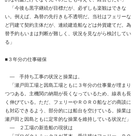
「今後も黒字継続が目標だが、必ずしも楽観はできな
い。例えば、為替の先行きも不透明だ。当社はフェリーな
ど円建て契約主体だが、連続建造船などは外貨建てだ。為
替予約もいまは判断が難しく、状況を見ながら検討してい
る」
■３年分の仕事確保
— 手持ち工事の状況と操業は。
「瀬戸田工場と因島工場ともに３年分の仕事量が埋まり
つつある。主機関の納期が長くなっているため、線表も長
く伸びている。ただ、フェリーやＲＯＲＯ船などの商談に
も対応できるよう、部分的には船台を空けている。操業は
瀬戸田と因島ともに定常的な操業を維持している状況だ」
— ２工場の新造船の現状は