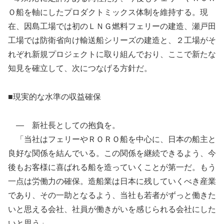
Ｏ船を軸にしたプロダクトミックス体制を維持する。現
在、因島工場では初のＬＮＧ燃料フェリーの建造、瀬戸田
工場では防衛省向け輸送船シリーズの建造と、２工場がそ
れぞれ新規プロジェクトに取り組んでおり、ここで新たな
知見を確立して、次につなげる方針だ。
■現実的な水準の収益確保
— 新社長としての抱負を。
「当社はフェリーやＲＯＲＯ船を中心に、日本の船主と
良好な関係を結んでいる。この関係を継続できるよう、今
後もお客様に喜ばれる船を造っていくことが第一だ。もう
一点は労働力の確保。造船業は日本に残していくべき産業
であり、その一助となるよう、当社も若者がずっと働きた
いと思える会社、社員が働きがいを感じられる会社にした
いと思う」