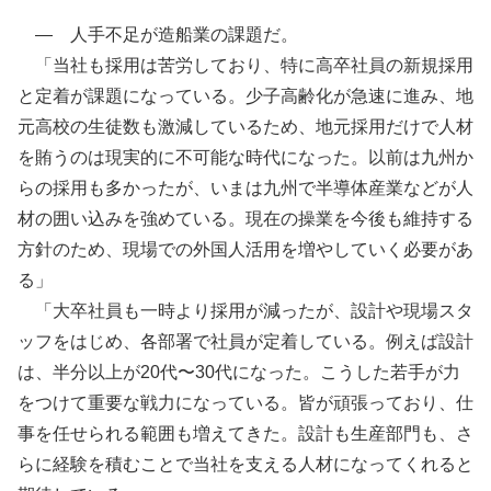
— 人手不足が造船業の課題だ。
「当社も採用は苦労しており、特に高卒社員の新規採用
と定着が課題になっている。少子高齢化が急速に進み、地
元高校の生徒数も激減しているため、地元採用だけで人材
を賄うのは現実的に不可能な時代になった。以前は九州か
らの採用も多かったが、いまは九州で半導体産業などが人
材の囲い込みを強めている。現在の操業を今後も維持する
方針のため、現場での外国人活用を増やしていく必要があ
る」
「大卒社員も一時より採用が減ったが、設計や現場スタ
ッフをはじめ、各部署で社員が定着している。例えば設計
は、半分以上が20代〜30代になった。こうした若手が力
をつけて重要な戦力になっている。皆が頑張っており、仕
事を任せられる範囲も増えてきた。設計も生産部門も、さ
らに経験を積むことで当社を支える人材になってくれると