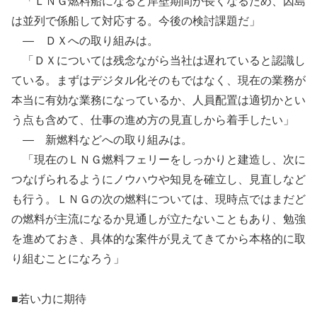
「ＬＮＧ燃料船になると岸壁期間が長くなるため、因島
は並列で係船して対応する。今後の検討課題だ」
— ＤＸへの取り組みは。
「ＤＸについては残念ながら当社は遅れていると認識し
ている。まずはデジタル化そのもではなく、現在の業務が
本当に有効な業務になっているか、人員配置は適切かとい
う点も含めて、仕事の進め方の見直しから着手したい」
— 新燃料などへの取り組みは。
「現在のＬＮＧ燃料フェリーをしっかりと建造し、次に
つなげられるようにノウハウや知見を確立し、見直しなど
も行う。ＬＮＧの次の燃料については、現時点ではまだど
の燃料が主流になるか見通しが立たないこともあり、勉強
を進めておき、具体的な案件が見えてきてから本格的に取
り組むことになろう」
■若い力に期待