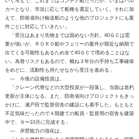
いく考えで、これまではコンテナ船だったが、いまはバル
カーとなり、市況に応じて船種を選定していく。それに加
えて、防衛省向け輸送船のような他のプロジェクトにも案
件ごとに対応していきたい」
「受注はあまり先物までは固めない方針。40ＧＣは需
要が強いが、ＲＯＲＯ船やフェリーの案件が期近な納期で
出てくる可能性もあるため全て40ＧＣで埋めることはな
い。為替リスクもあるので、概ね３年分の手持ち工事確保
をめどに、流動性も持たせながら受注を進める」
— 今後の設備投資は。
「クレーン代替などの大型投資が一段落し、当面は老朽
更新が主体になる。また、防衛省向けプロジェクトもきっ
かけに、瀬戸田で監督宿舎の建設にも着手した。もともと
不足気味だったので４階建ての船員・監督用の宿舎を建築
中で、９〜10月に完成する」
— 岸壁能力の強化は。