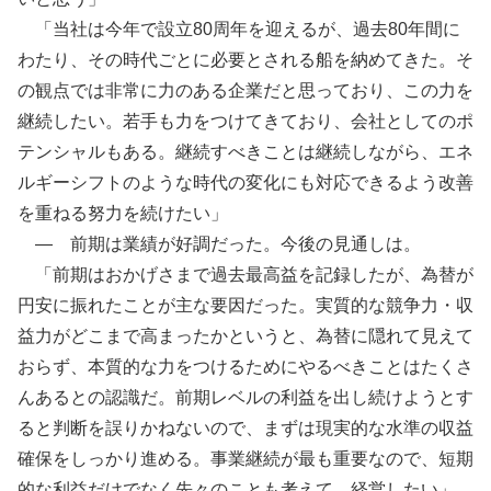
「当社は今年で設立80周年を迎えるが、過去80年間に
わたり、その時代ごとに必要とされる船を納めてきた。そ
の観点では非常に力のある企業だと思っており、この力を
継続したい。若手も力をつけてきており、会社としてのポ
テンシャルもある。継続すべきことは継続しながら、エネ
ルギーシフトのような時代の変化にも対応できるよう改善
を重ねる努力を続けたい」
— 前期は業績が好調だった。今後の見通しは。
「前期はおかげさまで過去最高益を記録したが、為替が
円安に振れたことが主な要因だった。実質的な競争力・収
益力がどこまで高まったかというと、為替に隠れて見えて
おらず、本質的な力をつけるためにやるべきことはたくさ
んあるとの認識だ。前期レベルの利益を出し続けようとす
ると判断を誤りかねないので、まずは現実的な水準の収益
確保をしっかり進める。事業継続が最も重要なので、短期
的な利益だけでなく先々のことも考えて、経営したい」