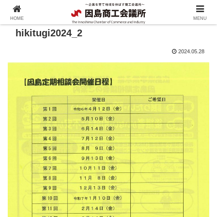
HOME
MENU
hikitugi2024_2
2024.05.28