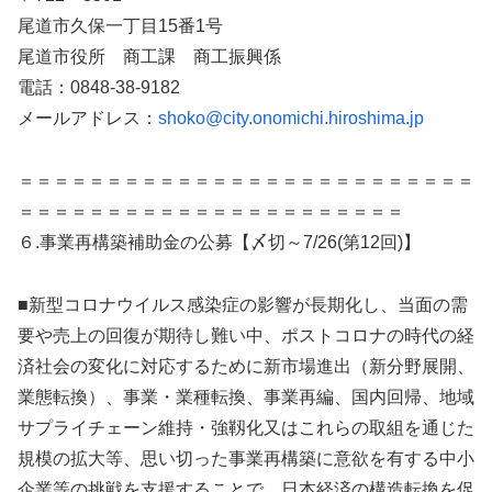
尾道市久保一丁目15番1号
尾道市役所 商工課 商工振興係
電話：0848-38-9182
メールアドレス：
shoko@city.onomichi.hiroshima.jp
＝＝＝＝＝＝＝＝＝＝＝＝＝＝＝＝＝＝＝＝＝＝＝＝＝＝
＝＝＝＝＝＝＝＝＝＝＝＝＝＝＝＝＝＝＝＝＝＝
６.事業再構築補助金の公募【〆切～7/26(第12回)】
■新型コロナウイルス感染症の影響が長期化し、当面の需
要や売上の回復が期待し難い中、ポストコロナの時代の経
済社会の変化に対応するために新市場進出（新分野展開、
業態転換）、事業・業種転換、事業再編、国内回帰、地域
サプライチェーン維持・強靱化又はこれらの取組を通じた
規模の拡大等、思い切った事業再構築に意欲を有する中小
企業等の挑戦を支援することで、日本経済の構造転換を促