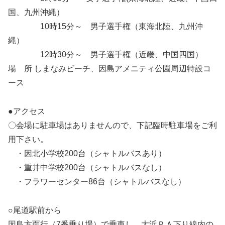
国、九州沖縄）
10時15分～ 男子選手権（東海北陸、九州沖
縄）
12時30分～ 男子選手権（近畿、中国四国）
場 所 しまなみビーチ、因島アメニティ公園周辺特設コ
ース
●アクセス
〇会場に駐車場はありませんので、下記臨時駐車場をご利
用下さい。
・因北小学校200台（シャトルバスあり）
・重井中学校200台（シャトルバスなし）
・フラワーセンター86台（シャトルバスなし）
○尾道駅前から
因島方面行（7番乗り場）で乗車し、大浜ＰＡ下り線内の