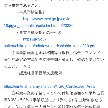
する事業であること。
・事業再構築指針
https://www.meti.go.jp/covid-
19/jigyo_saikoutiku/pdf/shishin.pdf?0330
・事業再構築指針の手引き
https://jigyou-
saikouchiku.go.jp/pdf/download/shishin_tebiki010.pdf
②事業計画書を金融機関等（銀行、信金、ファンド
等）や認定経営革新等支援機関と策定し、確認を受けてい
ること。（※２）
・認定経営革新等支援機関
https://ninteishien.my.site.com/NSK_CertificationArea
③補助事業終了後３～５年で付加価値額を年平均成長
率3.0%～5.0%（事業類型により異なる）以上増加させる
こと。又は従業員一人当たり付加価値額を年平均成長率