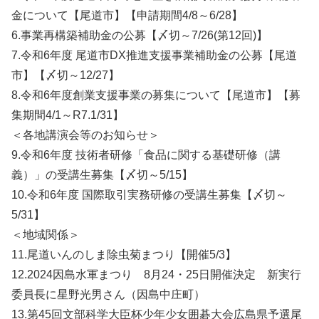
金について【尾道市】【申請期間4/8～6/28】
6.事業再構築補助金の公募【〆切～7/26(第12回)】
7.令和6年度 尾道市DX推進支援事業補助金の公募【尾道
市】【〆切～12/27】
8.令和6年度創業支援事業の募集について【尾道市】【募
集期間4/1～R7.1/31】
＜各地講演会等のお知らせ＞
9.令和6年度 技術者研修「食品に関する基礎研修（講
義）」の受講生募集【〆切～5/15】
10.令和6年度 国際取引実務研修の受講生募集【〆切～
5/31】
＜地域関係＞
11.尾道いんのしま除虫菊まつり【開催5/3】
12.2024因島水軍まつり 8月24・25日開催決定 新実行
委員長に星野光男さん（因島中庄町）
13.第45回文部科学大臣杯少年少女囲碁大会広島県予選尾