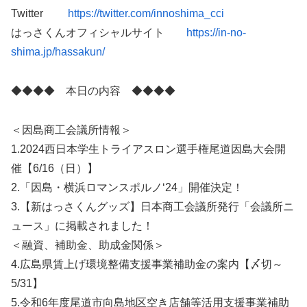
Twitter
https://twitter.com/innoshima_cci
はっさくんオフィシャルサイト
https://in-no-
shima.jp/hassakun/
◆◆◆◆ 本日の内容 ◆◆◆◆
＜因島商工会議所情報＞
1.2024西日本学生トライアスロン選手権尾道因島大会開
催【6/16（日）】
2.「因島・横浜ロマンスポルノ‘24」開催決定！
3.【新はっさくんグッズ】日本商工会議所発行「会議所ニ
ュース」に掲載されました！
＜融資、補助金、助成金関係＞
4.広島県賃上げ環境整備支援事業補助金の案内【〆切～
5/31】
5.令和6年度尾道市向島地区空き店舗等活用支援事業補助