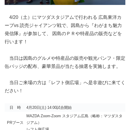
4/20（土）にマツダスタジアムで行われる 広島東洋カ
ープvs 読売ジャイアンツ戦で、因島から『わがまち魅力
発信隊』が参加して、 因島のＰＲや特産品の販売などを
行います！
当日は因島のグルメや特産品の販売や観光パンフ・限定
缶バッジの配布、豪華景品が当たる抽選を実施します。
当日ご来場の方は「レフト側広場」へ是非遊びに来てく
ださい！
日 時
4月20日(土) 14:00試合開始
MAZDA Zoom-Zoom スタジアム広島（略称：マツダスタ
PRブース
ジアム）
レフト側広場