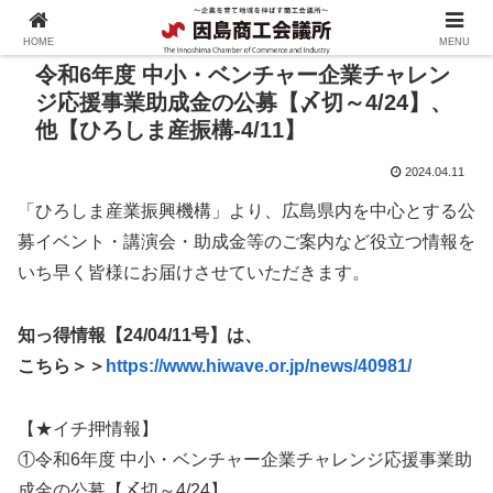
HOME
MENU
令和6年度 中小・ベンチャー企業チャレン
ジ応援事業助成金の公募【〆切～4/24】、
他【ひろしま産振構-4/11】
2024.04.11
「ひろしま産業振興機構」より、広島県内を中心とする公
募イベント・講演会・助成金等のご案内など役立つ情報を
いち早く皆様にお届けさせていただきます。
知っ得情報【24/04/11号】は、
こちら＞＞
https://www.hiwave.or.jp/news/40981/
【★イチ押情報】
①令和6年度 中小・ベンチャー企業チャレンジ応援事業助
成金の公募【〆切～4/24】