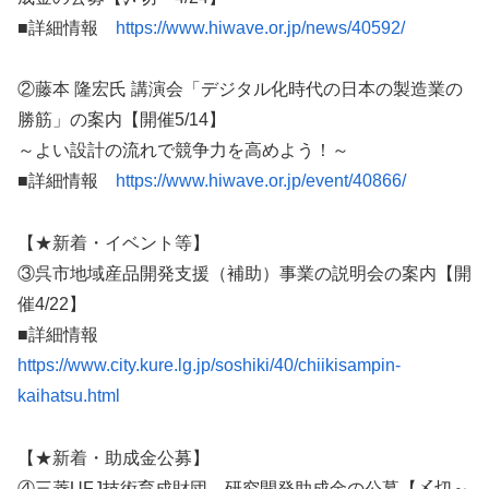
■詳細情報
https://www.hiwave.or.jp/news/40592/
②藤本 隆宏氏 講演会「デジタル化時代の日本の製造業の
勝筋」の案内【開催5/14】
～よい設計の流れで競争力を高めよう！～
■詳細情報
https://www.hiwave.or.jp/event/40866/
【★新着・イベント等】
③呉市地域産品開発支援（補助）事業の説明会の案内【開
催4/22】
■詳細情報
https://www.city.kure.lg.jp/soshiki/40/chiikisampin-
kaihatsu.html
【★新着・助成金公募】
④三菱UFJ技術育成財団 研究開発助成金の公募【〆切～