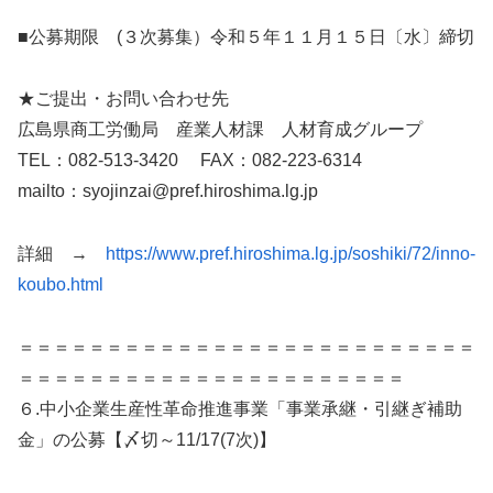
■公募期限 (３次募集）令和５年１１月１５日〔水〕締切
★ご提出・お問い合わせ先
広島県商工労働局 産業人材課 人材育成グループ
TEL：082-513-3420 FAX：082-223-6314
mailto：syojinzai@pref.hiroshima.lg.jp
詳細 →
https://www.pref.hiroshima.lg.jp/soshiki/72/inno-
koubo.html
＝＝＝＝＝＝＝＝＝＝＝＝＝＝＝＝＝＝＝＝＝＝＝＝＝＝
＝＝＝＝＝＝＝＝＝＝＝＝＝＝＝＝＝＝＝＝＝＝
６.中小企業生産性革命推進事業「事業承継・引継ぎ補助
金」の公募【〆切～11/17(7次)】