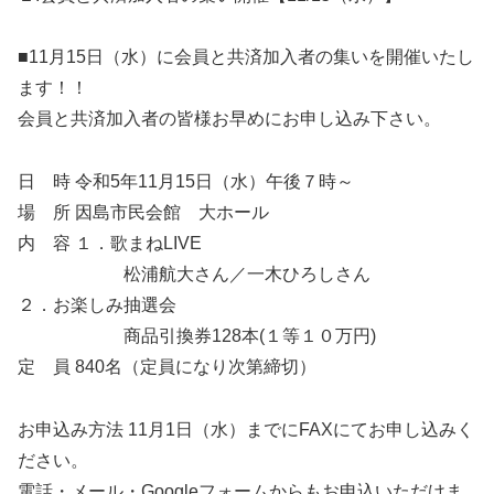
■11月15日（水）に会員と共済加入者の集いを開催いたし
ます！！
会員と共済加入者の皆様お早めにお申し込み下さい。
日 時 令和5年11月15日（水）午後７時～
場 所 因島市民会館 大ホール
内 容 １．歌まねLIVE
松浦航大さん／一木ひろしさん
２．お楽しみ抽選会
商品引換券128本(１等１０万円)
定 員 840名（定員になり次第締切）
お申込み方法 11月1日（水）までにFAXにてお申し込みく
ださい。
電話・メール・Googleフォームからもお申込いただけま