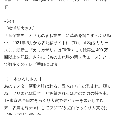
す。
●紹介
【松浦航大さん】
『音楽業界』と『ものまね業界』に革命を起こすべく活動
中。2021年 6月から各配信サイトにてDigital Sgをリリー
スし、最新曲『カミカザリ』はTikTok にて総再生 400 万
回以上を記録。さらに【ものまね界の新世代エース】とし
て数多くのテレビ番組に出演。
【 一木ひろしさん 】
あのミスター演歌と呼ばれる、五木ひろしの歌まね、顔ま
ね、フリまねは日本一と称賛されるほどの実力の持ち主。
TV東京系全日本そっくり大賞でデビューを果たして以
来、各賞を総ナメにしてフジTV系紅白そっくり大賞では
グランプリに輝いた！