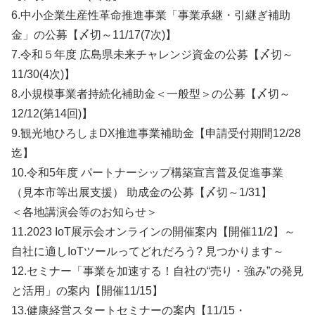
6.中小企業生産性革命推進事業「事業承継・引継ぎ補助
金」の公募【〆切～11/17(7次)】
7.令和５年度 広島県未来チャレンジ資金の公募【〆切～
11/30(4次)】
8.小規模事業者持続化補助金＜一般型＞の公募【〆切～
12/12(第14回)】
9.観光地ひろしまDX推進事業補助金【申請受付期間12/28
迄】
10.令和5年度 パートナーシップ構築宣言普及促進事業
（見本市等出展支援） 助成金の公募【〆切～1/31】
＜各地講演会等のお知らせ＞
11.2023 IoT展示会オンラインの開催案内【開催11/2】～
自社に適しIoTツールってどれだろう? 見つかります～
12.セミナー「事業を加速する！自社の“売り・強み”の発見
と活用」の案内【開催11/15】
13.健康経営スタートセミナーの案内【11/15・