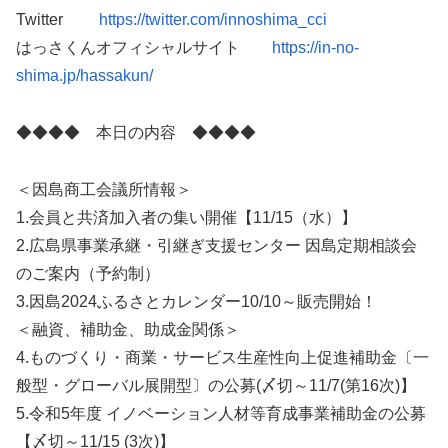
Twitter
https://twitter.com/innoshima_cci
はっさくんオフィシャルサイト
https://in-no-
shima.jp/hassakun/
◆◆◆◆ 本日の内容 ◆◆◆◆
＜因島商工会議所情報＞
1.会員と共済加入者の集い開催【11/15（水）】
2.広島県事業承継・引継ぎ支援センター 因島定期相談会
のご案内（予約制）
3.因島2024ふるさとカレンダー10/10～販売開始！
＜融資、補助金、助成金関係＞
4.ものづくり・商業・サービス生産性向上促進補助金〔一
般型・グローバル展開型〕の公募(〆切～11/7(第16次)】
5.令和5年度 イノベーション人材等育成事業補助金の公募
【〆切～11/15 (3次)】