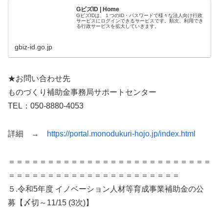
GビズID | Home
GビズIDは、１つのID・パスワードで様々な法人向け行政
サービスにログインできるサービスです。順次、利用でき
る行政サービスを拡大していきます。
gbiz-id.go.jp
★お問い合わせ先
ものづくり補助金事務局サポートセンター
TEL：050-8880-4053
詳細 →
https://portal.monodukuri-hojo.jp/index.html
＝＝＝＝＝＝＝＝＝＝＝＝＝＝＝＝＝＝＝＝＝＝＝＝＝＝
＝＝＝＝＝＝＝＝＝＝＝＝＝＝＝＝＝＝＝＝＝＝
５.令和5年度 イノベーション人材等育成事業補助金の公
募【〆切～11/15 (3次)】