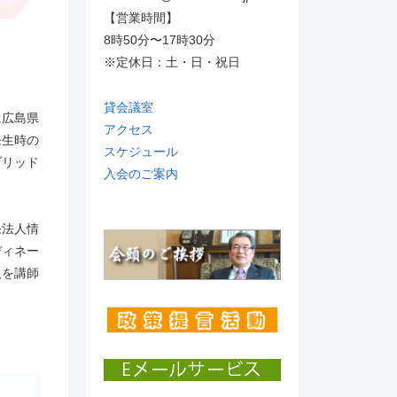
【営業時間】
8時50分〜17時30分
※定休日：土・日・祝日
貸会議室
に広島県
アクセス
発生時の
スケジュール
ブリッド
入会のご案内
発法人情
ディネー
人を講師