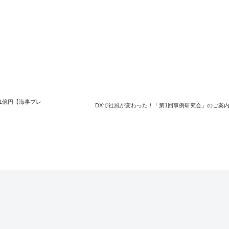
1億円【海事プレ
DXで社風が変わった！「第1回事例研究会」のご案