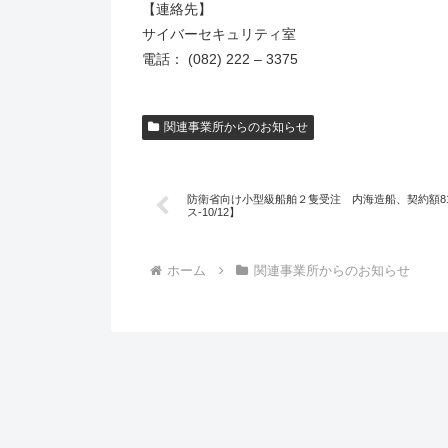
【連絡先】
サイバーセキュリティ室
電話： (082) 222 – 3375
関連事業所からのお知らせ
防衛省向け小型級船舶２隻受注 内海造船、契約額8
ス-10/12】
ホーム
関連事業所からのお知らせ