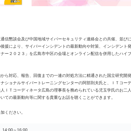
通信懇談会及び中国地域サイバーセキュリティ連絡会との共催、並び
の後援により、サイバーインシデントの最新動向や対策、インシデント
ミナー２０２３」を広島市中区の会場とオンライン配信を併用したハイ
から対応、報告、回復までの一連の対処方法に精通された国立研究開
 ナショナルサイバートレーニングセンターの阿部則夫氏と、ＩＴコー
法人ＩＴコーディネータ広島の理事長を務められている児玉学氏のお二
ついての最新動向等に関する貴重なお話を聴くことができます。
加ください。
4:00～16:00