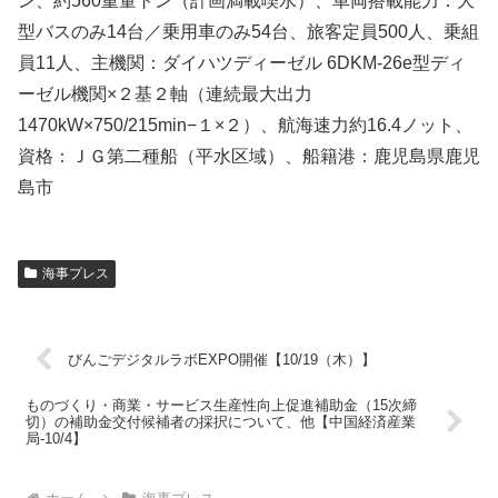
ン、約560重量トン（計画満載喫水）、車両搭載能力：大
型バスのみ14台／乗用車のみ54台、旅客定員500人、乗組
員11人、主機関：ダイハツディーゼル 6DKM-26e型ディ
ーゼル機関×２基２軸（連続最大出力
1470kW×750/215min−１×２）、航海速力約16.4ノット、
資格：ＪＧ第二種船（平水区域）、船籍港：鹿児島県鹿児
島市
海事プレス
びんごデジタルラボEXPO開催【10/19（木）】
ものづくり・商業・サービス生産性向上促進補助金（15次締
切）の補助金交付候補者の採択について、他【中国経済産業
局-10/4】