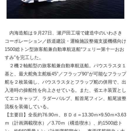
内海造船は９月27日、瀬戸田工場で建造中のいわさき
コーポレーション／鉄道建設・運輸施設整備支援機構向け
1500総トン型旅客船兼自動車航送船“フェリー第十一おお
すみ”を完工した。
２機２軸船型の旅客船兼自動車航送船。バウスラスタ１
基と、最大舵角主舵板45°／フラップ90°が可能なフラップ
舵を２枚装備し、バウスラスタとフラップ舵の併用で、出
入港時の操船性を向上させている。また、省エネ装置とし
てエコキャップ、ラダーバルブ、船首尾フィン、船尾波整
流板を装備している。
【主要目】全長約76.90ｍ、ＢＤｄ＝13.30ｍ×9.50ｍ×3.63
ｍ（計画満載喫水）／3.70ｍ（構造喫水）、約1500総ト