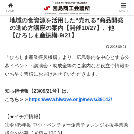
HOME
MENU
地域の食資源を活用した“売れる”商品開発
の進め方講座の案内【開催10/27】、他
【ひろしま産振構-9/21】
2023.09.21
「ひろしま産業振興機構」より、広島県内を中心とする公
募イベント・講演会・助成金等のご案内など役立つ情報を
いち早く皆様にお届けさせていただきます。
知っ得情報【23/09/21号】は、
こちら＞＞
https://www.hiwave.or.jp/news/39142/
【★イチ押情報】
①令和5年度 中小・ベンチャー企業チャレンジ応援事業助
成金の公募【〆切～10/13】