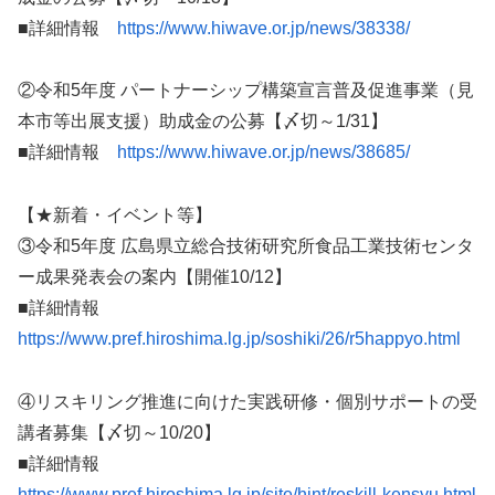
■詳細情報
https://www.hiwave.or.jp/news/38338/
②令和5年度 パートナーシップ構築宣言普及促進事業（見
本市等出展支援）助成金の公募【〆切～1/31】
■詳細情報
https://www.hiwave.or.jp/news/38685/
【★新着・イベント等】
③令和5年度 広島県立総合技術研究所食品工業技術センタ
ー成果発表会の案内【開催10/12】
■詳細情報
https://www.pref.hiroshima.lg.jp/soshiki/26/r5happyo.html
④リスキリング推進に向けた実践研修・個別サポートの受
講者募集【〆切～10/20】
■詳細情報
https://www.pref.hiroshima.lg.jp/site/hint/reskill-kensyu.html