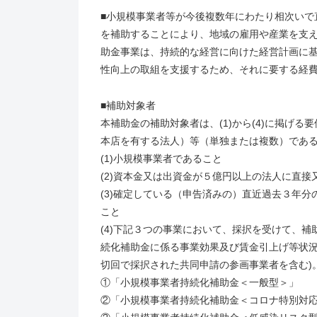
■小規模事業者等が今後複数年にわたり相次いで
を補助することにより、地域の雇用や産業を支
助金事業は、持続的な経営に向けた経営計画に基
性向上の取組を支援するため、それに要する経
■補助対象者
本補助金の補助対象者は、(1)から(4)に掲げ
本店を有する法人）等（単独または複数）であ
(1)小規模事業者であること
(2)資本金又は出資金が５億円以上の法人に直接
(3)確定している（申告済みの）直近過去３年分
こと
(4)下記３つの事業において、採択を受けて、
続化補助金に係る事業効果及び賃金引上げ等状況
切回で採択された共同申請の参画事業者を含む)
①「小規模事業者持続化補助金＜一般型＞」
②「小規模事業者持続化補助金＜コロナ特別対