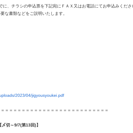
でに、チラシの申込票を下記宛にＦＡＸ又はお電話にてお申込みくださ
必要な書類などをご説明いたします。
/uploads/2023/04/jigyousyoukei.pdf
＝＝＝＝＝＝＝＝＝＝＝＝＝＝＝＝＝＝＝＝＝＝＝＝＝＝＝
切～9/7(第13回)】