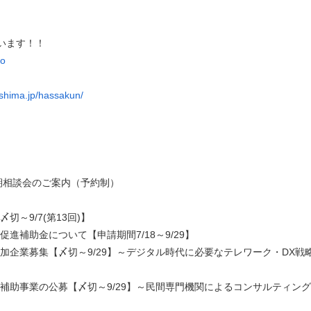
ています！！
ko
o-shima.jp/hassakun/
期相談会のご案内（予約制）
～9/7(第13回)】
進補助金について【申請期間7/18～9/29】
加企業募集【〆切～9/29】～デジタル時代に必要なテレワーク・DX戦
補助事業の公募【〆切～9/29】～民間専門機関によるコンサルティン