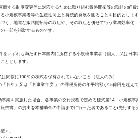
直面する制度変更等に対応するために取り組む販路開拓等の取組の経費
える小規模事業者等の生産性向上と持続的発展を図ることを目的としま
づく、地道な販路開拓等の取組や、その取組と併せて行う業務効率化 
費の一部を補助するものです。
る要件をいずれも満たす日本国内に所在する小規模事業者（個人、又は日本
ることとします。
又は間接に100％の株式を保有されていないこと（法人のみ）
の「各年」又は「各事業年度 」 の課税所得の年平均額が15億円を超え
補助事業を実施した場合、各事業の交付規程で定める様式第14「小規模事
報告書」の提出を本補助金の申請までに行った者であること(先行する
。
応型＞」