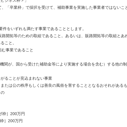
型ビジネス枠＞」
いて、「卒業枠」で採択を受けて、補助事業を実施した事業者ではないこ
げる要件をいずれも満たす事業であることとします。
、販路開拓等のための取組であること。あるいは、販路開拓等の取組とあ
あること。
組む事業であること
の機関が、国から受けた補助金等により実施する場合を含む）する他の
ながることが見込まれない事業
、または公の秩序もしくは善良の風俗を害することとなるおそれがある
もの
げ枠］200万円
200万円