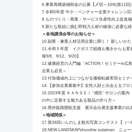
6.事業再構築補助金の公募【〆切～10/6(第11回
7.令和5年度 中小・ベンチャー企業チャレンジ応
8.ものづくり・商業・サービス生産性向上促進補助金
9.新たな取組に挑む即戦力人材の確保に必要な
＜各地講演会等のお知らせ＞
10.副業・兼業人材活用企業に聞く！ 新しいかた
11.令和５年度 イクボスで組織も働きからも
催9/8、9/12、9/20】
12.健康経営の入門編「ACTION！セミナーi
企業も必見～
13.付加価値向上につながる価格転嫁実現セミナ
14.【参加企業募集中】女性人財と出会えるプロ
15.2023年度 ＫＡＮＳＥＩ “感性” サロン
の中に定着する魅力ある製品の作り方～
16.県外販路開拓支援 展示会出展支援事業の出
＜地域関係＞
17.第34回いんのしま観光写真コンテスト【（
18.NEW LANDSKAPshooshie sula