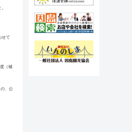
と。
わせて
制度（補
もの、公