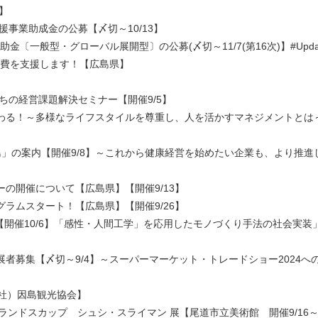
)】
援事業助成金の公募【〆切～10/13】
〔一般型・グローバル展開型〕の公募(〆切～11/7(第16次)】#Update
経費を支援します！【広島県】
ちの経営課題解決セミナー【開催9/5】
変わる！～多様なライフスタイルを尊重し、人を活かすマネジメントとは
n広島」の案内【開催9/8】～これから健康経営を始めたい企業も、より推進
ーの開催について【広島県】【開催9/13】
グラムスタート！【広島県】【開催9/26】
の案内【開催10/6】「感性・人間工学」を応用したモノづくり手法の社会実装
展者募集【〆切～9/4】～スーパーマーケット・トレードショー2024へ
一社）因島観光協会】
iman ニューランドスカップ シュシ・スライマン 展【尾道市立美術館 開催9/16