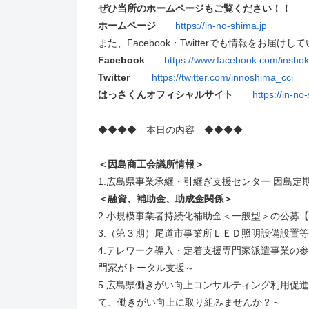
ぜひ当所のホームページもご覧ください！！
ホームページ
https://in-no-shima.jp
また、Facebook・Twitterでも情報をお届けし
Facebook
https://www.facebook.com/insho
Twitter
https://twitter.com/innoshima_cci
はっさくんオフィシャルサイト
https://in-n
◆◆◆◆ 本日の内容 ◆◆◆◆
＜因島商工会議所情報＞
1.広島県事業承継・引継ぎ支援センター 因島定
＜融資、補助金、助成金関係＞
2.小規模事業者持続化補助金＜一般型＞の公募【〆切
3.（第３期）尾道市事業所ＬＥＤ照明設備設置等促
4.テレワーク導入・定着支援専門家派遣事業の参
門家がトータル支援～
5.広島県働きがい向上コンサルティング利用促進
て、働きがい向上に取り組みませんか？～