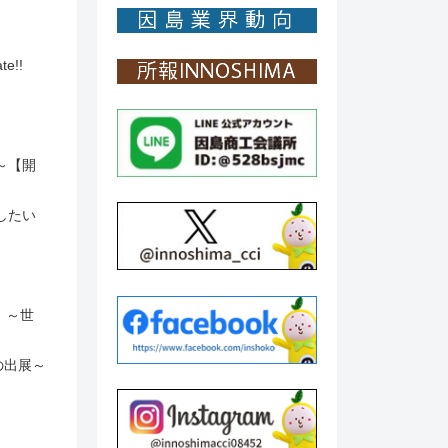
!!
～【開
したい
」～世
の出展～
～