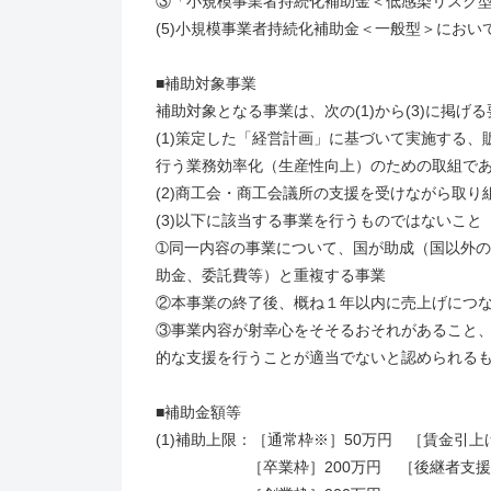
③「小規模事業者持続化補助金＜低感染リスク
(5)小規模事業者持続化補助金＜一般型＞にお
■補助対象事業
補助対象となる事業は、次の(1)から(3)に掲
(1)策定した「経営計画」に基づいて実施する
行う業務効率化（生産性向上）のための取組で
(2)商工会・商工会議所の支援を受けながら取り
(3)以下に該当する事業を行うものではないこと
➀同一内容の事業について、国が助成（国以外
助金、委託費等）と重複する事業
②本事業の終了後、概ね１年以内に売上げにつ
③事業内容が射幸心をそそるおそれがあること
的な支援を行うことが適当でないと認められる
■補助金額等
(1)補助上限：［通常枠※］50万円 ［賃金引上
［卒業枠］200万円 ［後継者支援枠］