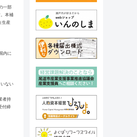
の一部
す。本補
（生産
国内に
ていない
業者持
受付締