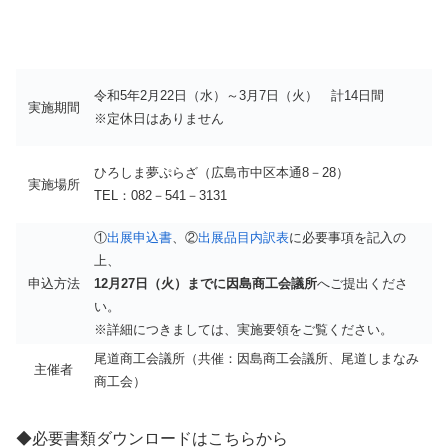
令和5年2月22日（水）～3月7日（火） 計14日間
実施期間
※定休日はありません
ひろしま夢ぷらざ（広島市中区本通8－28）
実施場所
TEL：082－541－3131
①
出展申込書
、②
出展品目内訳表
に必要事項を記入の
上、
申込方法
12月27日（火）までに因島商工会議所
へご提出くださ
い。
※詳細につきましては、実施要領をご覧ください。
尾道商工会議所（共催：因島商工会議所、尾道しまなみ
主催者
商工会）
◆必要書類ダウンロードはこちらから