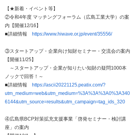
【★新着・イベント等】
②令和4年度 マッチングフォーラム（広島工業大学）の案
内【開催12/16】
■詳細情報
https://www.hiwave.or.jp/event/35556/
③スタートアップ・企業向け知財セミナー・交流会の案内
【開催11/25】
～スタートアップ・企業が知りたい知財の疑問1000本
ノックで回答！～
■詳細情報
https://ascii20221125.peatix.com/?
utm_medium=web&utm_medium=%3A%3A%3A0%3A340
6144&utm_source=results&utm_campaign=tag_ids_320
④広島県BCP対策拡充支援事業「啓発セミナー・検討講
座」の案内