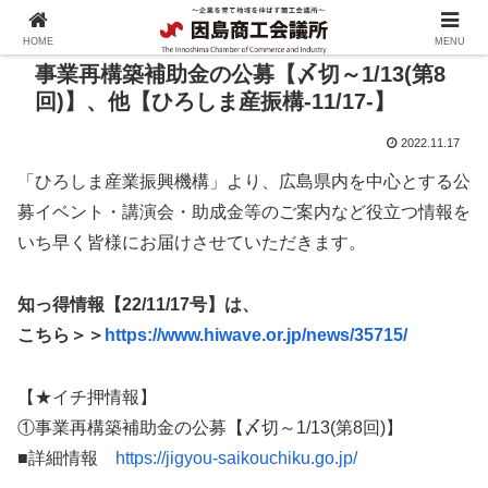
HOME
MENU
事業再構築補助金の公募【〆切～1/13(第8
回)】、他【ひろしま産振構-11/17-】
2022.11.17
「ひろしま産業振興機構」より、広島県内を中心とする公
募イベント・講演会・助成金等のご案内など役立つ情報を
いち早く皆様にお届けさせていただきます。
知っ得情報【22/11/17号】は、
こちら＞＞
https://www.hiwave.or.jp/news/35715/
【★イチ押情報】
①事業再構築補助金の公募【〆切～1/13(第8回)】
■詳細情報
https://jigyou-saikouchiku.go.jp/