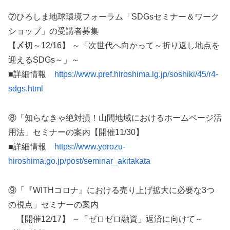
⑦ひろしま地球環境フォーラム「SDGsセミナー＆ワーク
ショップ」の受講者募集
【〆切～12/16】 ～「次世代へ向かって～折り返し地点を
迎えるSDGs～」～
■詳細情報
https://www.pref.hiroshima.lg.jp/soshiki/45/r4-
sdgs.html
⑧「知らなきゃ絶対損！山間地域におけるホームページ活
用法」セミナーの案内【開催11/30】
■詳細情報
https://www.yorozu-
hiroshima.go.jp/post/seminar_akitakata
⑨「『WITHコロナ』における売り上げ拡大に必要な3つ
の視点」セミナーの案内
【開催12/17】 ～「ゼロゼロ融資」返済に向けて～