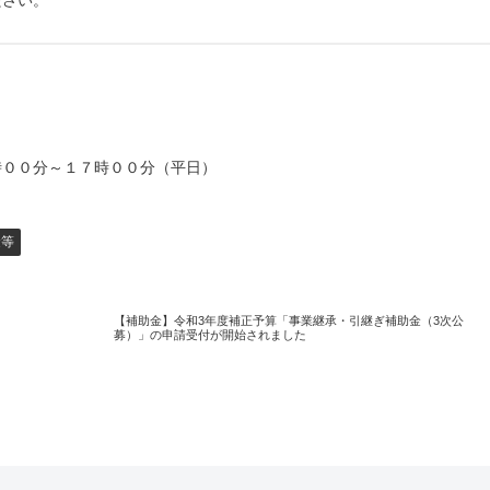
ださい。
時００分～１７時００分（平日）
金等
【補助金】令和3年度補正予算「事業継承・引継ぎ補助金（3次公
募）」の申請受付が開始されました