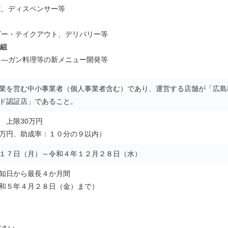
ディスペンサー等
・テイクアウト、デリバリー等
組
ガン料理等の新メニュー開発等
業を営む中小事業者（個人事業者含む）であり、運営する店舗が「広島
ド認証店」であること。
 上限30万円
万円、助成率：１０分の９以内）
１７日（月）～令和４年１２月２８日（水）
知日から最長４か月間
和５年４月２８日（金）まで）