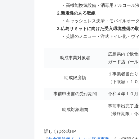
・高機能換気設備・消毒用アルコール液、
2.新規性のある取組
・キャッシュレス決済・モバイルオーダー
3.広島サミットに向けた受入環境整備の取
・英語のメニュー・洋式トイレ化・ヴィ―
広島県内で飲食
助成事業対象者
ガード店ゴール
１事業者当たり
助成限度額
（下限額：１０
事前申出書の受付期間
令和４年１０月
事前申出完了通
助成対象期間
（最終期限：令
詳しくは公式HP