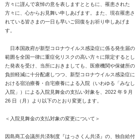
方々に謹んで哀悼の意を表しますとともに、罹患された
方々に、心からお見舞い申しあげます。また、現在罹患さ
れている皆さまの一日も早いご回復をお祈り申しあげま
す。
日本国政府が新型コロナウイルス感染症に係る発生届の
範囲を全国一律に重症化リスクの高い方々に限定するとし
た発表を受け、当所におきましても、医療機関や保健所の
負担軽減に十分配慮しつつ、新型コロナウイルス感染症に
おける宿泊療養・自宅療養による入院（いわゆる「みなし
入院」）による入院見舞金の支払い対象を、2022 年 9 月
26 日（月）より以下のとおり変更します。
＜入院見舞金の支払対象の変更について＞
因島商工会議所共済制度『はっさくん共済』の、独自給付