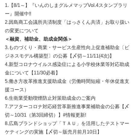
1.【8/1～】『いんのしまグルメマップVol.4スタンプラリ
ー』開催中‼
2.因島商工会議所共済制度「はっさくん共済」お取り扱い
の変更について
＜融資、補助金、助成金関係＞
3.ものづくり・商業・サービス生産性向上促進補助金〔ビ
ジネスモデル構築型〕の公募【〆切～11/11(4次)】
4.新型コロナウイルス感染症による小学校休業等対応助成
金について【11/30必着】
5.働き方改革推進支援助成金（労働時間短縮・年休促進支
援コース）
6.生衛業受動喫煙防止対策助成金のご案内
7.アフターコロナ対応経営革新推進事業補助金の公募【〆
切～10/31（第3回締切）】#情報更新!
8.広島ブランドショップ「ＴＡＵ」を活用したテストマー
ケティングの実施【〆切～販売月前月10日】