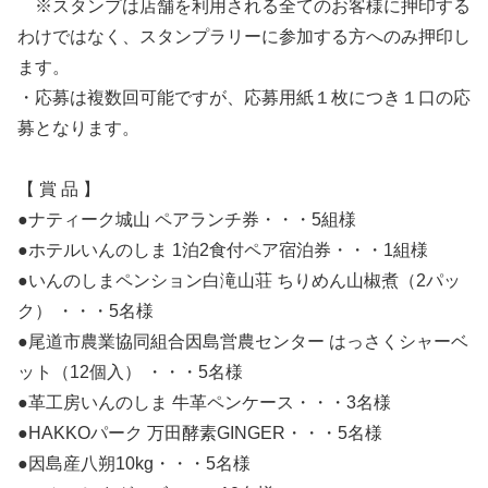
※スタンプは店舗を利用される全てのお客様に押印する
わけではなく、スタンプラリーに参加する方へのみ押印し
ます。
・応募は複数回可能ですが、応募用紙１枚につき１口の応
募となります。
【 賞 品 】
●ナティーク城山 ペアランチ券・・・5組様
●ホテルいんのしま 1泊2食付ペア宿泊券・・・1組様
●いんのしまペンション白滝山荘 ちりめん山椒煮（2パッ
ク） ・・・5名様
●尾道市農業協同組合因島営農センター はっさくシャーベ
ット（12個入） ・・・5名様
●革工房いんのしま 牛革ペンケース・・・3名様
●HAKKOパーク 万田酵素GINGER・・・5名様
●因島産八朔10kg・・・5名様