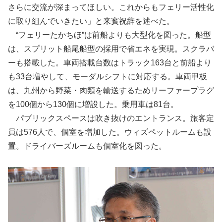
さらに交流が深まってほしい。これからもフェリー活性化
に取り組んでいきたい」と来賓祝辞を述べた。
“フェリーたかちほ”は前船よりも大型化を図った。船型
は、スプリット船尾船型の採用で省エネを実現。スクラバ
ーも搭載した。車両搭載台数はトラック163台と前船より
も33台増やして、モーダルシフトに対応する。車両甲板
は、九州から野菜・肉類を輸送するためリーファープラグ
を100個から130個に増設した。乗用車は81台。
パブリックスペースは吹き抜けのエントランス。旅客定
員は576人で、個室を増加した。ウィズペットルームも設
置。ドライバーズルームも個室化を図った。