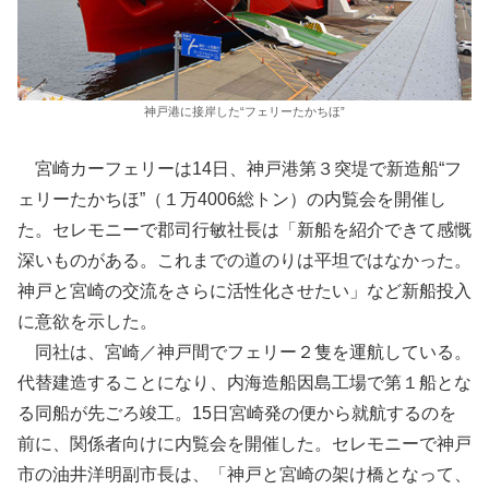
神戸港に接岸した“フェリーたかちほ”
宮崎カーフェリーは14日、神戸港第３突堤で新造船“フ
ェリーたかちほ”（１万4006総トン）の内覧会を開催し
た。セレモニーで郡司行敏社長は「新船を紹介できて感慨
深いものがある。これまでの道のりは平坦ではなかった。
神戸と宮崎の交流をさらに活性化させたい」など新船投入
に意欲を示した。
同社は、宮崎／神戸間でフェリー２隻を運航している。
代替建造することになり、内海造船因島工場で第１船とな
る同船が先ごろ竣工。15日宮崎発の便から就航するのを
前に、関係者向けに内覧会を開催した。セレモニーで神戸
市の油井洋明副市長は、「神戸と宮崎の架け橋となって、