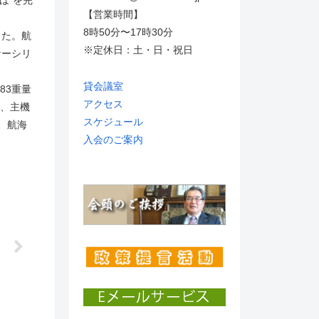
ほ”を完
【営業時間】
8時50分〜17時30分
った。航
※定休日：土・日・祝日
ナーシリ
貸会議室
983重量
アクセス
人、主機
スケジュール
）、航海
入会のご案内
】