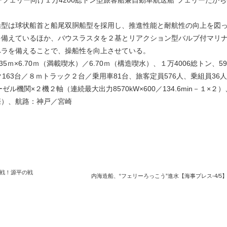
フェリー向け１万4200総トン型旅客船兼自動車航送船“フェリーたかち
型は球状船首と船尾双胴船型を採用し、推進性能と耐航性の向上を図
を備えているほか、バウスラスタを２基とリアクション型バルブ付マリ
ペラを備えることで、操船性を向上させている。
0.35ｍ×6.70ｍ（満載喫水）／6.70ｍ（構造喫水）、１万4006総トン、5
163台／８ｍトラック２台／乗用車81台、旅客定員576人、乗組員36
-6B型ディーゼル機関×２機２軸（連続最大出力8570kW×600／134.6min－１×２
際）、航路：神戸／宮崎
決戦！源平の戦
内海造船、“フェリーろっこう”進水【海事プレス-4/5