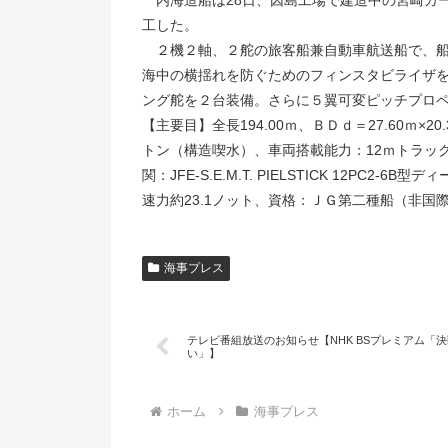
内海造船は28日、因島工場で建造中の宮崎カー
工した。
２機２軸、２舵の旅客船兼自動車航送船で、船
海中の横揺れを防ぐためのフィンスタビライザ
ング舵を２台装備。さらに５翼可変ピッチプロ
【主要目】全長194.00ｍ、ＢＤｄ＝27.60ｍ×2
トン（構造喫水）、車両搭載能力：12ｍトラック
関：JFE-S.E.M.T. PIELSTICK 12PC2
速力約23.1ノット、資格：ＪＧ第二種船（非国
海事プレス
テレビ番組放送のお知らせ【NHK BSプレミアム「
い」】
ホーム
海事プレス