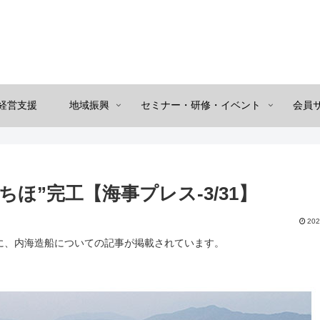
経営支援
地域振興
セミナー・研修・イベント
会員
ほ”完工【海事プレス-3/31】
202
（木）に、内海造船についての記事が掲載されています。