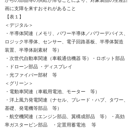
からの部品等の供給が滞ることにより、対象製品の生産計
画に支障を来すおそれがあること
【表１】
＜デジタル＞
・半導体関連（メモリ、パワー半導体／パワーデバイス、
ロジック半導体、センサー、電子回路基板、半導体製造
装置、半導体副素材 等）
・次世代自動車関連（車載通信機器 等）・ロボット部品
・ドローン部品 ・ディスプレイ
・光ファイバー部材 等
＜グリーン＞
・電動車関連（車載用電池、モーター 等）
・洋上風力発電関連（ナセル、ブレード・ハブ、タワー、
基礎、発電機等部品 等）
・航空機関連（エンジン部品、翼構成部品 等） ・高効
率ガスタービン部品 ・定置用蓄電池 等