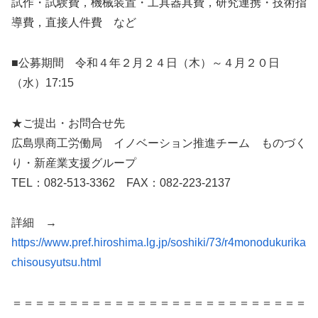
試作・試験費，機械装置・工具器具費，研究連携・技術指
導費，直接人件費 など
■公募期間 令和４年２月２４日（木）～４月２０日
（水）17:15
★ご提出・お問合せ先
広島県商工労働局 イノベーション推進チーム ものづく
り・新産業支援グループ
TEL：082-513-3362 FAX：082-223-2137
詳細 →
https://www.pref.hiroshima.lg.jp/soshiki/73/r4monodukurika
chisousyutsu.html
＝＝＝＝＝＝＝＝＝＝＝＝＝＝＝＝＝＝＝＝＝＝＝＝＝＝