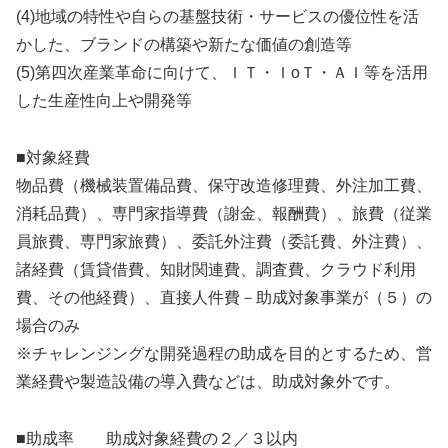
(4)地域の特性や自らの基盤技術・サービスの優位性を活
かした、ブランドの構築や新たな価値の創造等
(5)第四次産業革命に向けて、ＩＴ・ＩoＴ・ＡＩ等を活用
した生産性向上や開発等
■対象経費
物品費（機械装置備品費、保守改造修理費、外注加工費、
消耗品費）、専門家指導費（謝金、報酬費）、旅費（従業
員旅費、専門家旅費）、委託外注費（委託費、外注費）、
諸経費（賃貸借費、知財関連費、調査費、クラウド利用
費、その他経費）、直接人件費－助成対象事業が（５）の
場合のみ
※チャレンジングな開発過程の助成を目的とするため、営
業経費や製造設備の導入費などは、助成対象外です。
■助成率 助成対象経費の２／３以内