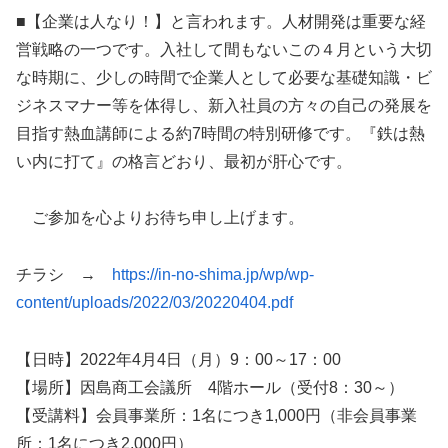
■【企業は人なり！】と言われます。人材開発は重要な経
営戦略の一つです。入社して間もないこの４月という大切
な時期に、少しの時間で企業人として必要な基礎知識・ビ
ジネスマナー等を体得し、新入社員の方々の自己の発展を
目指す熱血講師による約7時間の特別研修です。『鉄は熱
い内に打て』の格言どおり、最初が肝心です。
ご参加を心よりお待ち申し上げます。
チラシ →
https://in-no-shima.jp/wp/wp-
content/uploads/2022/03/20220404.pdf
【日時】2022年4月4日（月）9：00～17：00
【場所】因島商工会議所 4階ホール（受付8：30～）
【受講料】会員事業所：1名につき1,000円（非会員事業
所：1名につき2,000円）