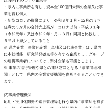
(1)県内ものづくり企業等
・県内に事業所を有し，資本金100億円未満の企業又は事
業を営む個人
・新型コロナの影響により，令和３年１月～12月のうち
任意の３か月の合計売上高が，コロナ以前（平成３１年
（令和元年）又は令和２年１月～３月）同期と比較し，
５％以上減少していること
※ 県内企業：事業化企業（単独又は代表企業）は，県内
に本社機能，研究開発拠点等を有する企業とし，グループ
の連携事業者については，県外企業も可能とします。
※ 事業の進行管理や県との連絡窓口となる「事業管理機
関」として，県内の産業支援機関を参画させることができ
ます。
(2)事業管理機関
応用・実用化開発の進行管理等を行う県内に事業所を有す