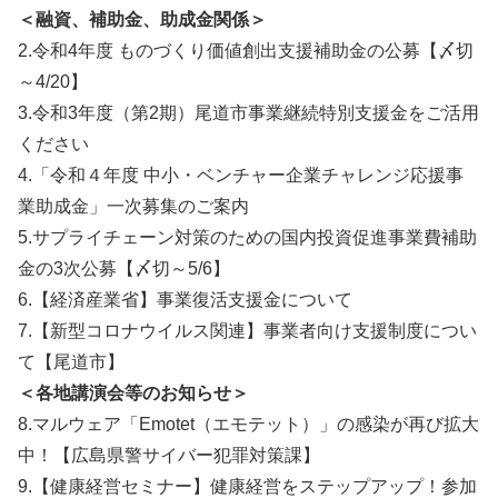
＜融資、補助金、助成金関係＞
2.令和4年度 ものづくり価値創出支援補助金の公募【〆切
～4/20】
3.令和3年度（第2期）尾道市事業継続特別支援金をご活用
ください
4.「令和４年度 中小・ベンチャー企業チャレンジ応援事
業助成金」一次募集のご案内
5.サプライチェーン対策のための国内投資促進事業費補助
金の3次公募【〆切～5/6】
6.【経済産業省】事業復活支援金について
7.【新型コロナウイルス関連】事業者向け支援制度につい
て【尾道市】
＜各地講演会等のお知らせ＞
8.マルウェア「Emotet（エモテット）」の感染が再び拡大
中！【広島県警サイバー犯罪対策課】
9.【健康経営セミナー】健康経営をステップアップ！参加