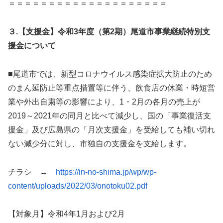
＝＝＝＝＝＝＝＝＝＝＝＝＝＝＝＝＝＝＝＝
３.【支援金】令和3年度（第2期）尾道市事業継続特別支
援金について
■尾道市では、新型コロナウイルス感染症拡大防止のため
のまん延防止等重点措置等に伴う、飲食店の休業・時短営
業や外出自粛等の影響により、1・2月の各月の売上が
2019～2021年の同月と比べて減少し、国の「事業復活支
援金」及び広島県の「月次支援金」を受給しても補い切れ
ない減少分に対し、市独自の支援金を支給します。
チラシ →
https://in-no-shima.jp/wp/wp-
content/uploads/2022/03/onotoku02.pdf
【対象月】令和4年1月および2月