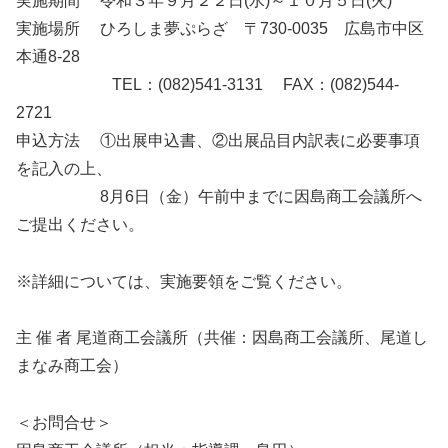
実施期間 令和３年９月２２日(水)～１０月５日(火)
実施場所 ひろしま夢ぷらざ 〒730-0035 広島市中区
本通8-28
TEL：(082)541-3131 FAX：(082)544-
2721
申込方法 ①出展申込書、②出展品目内訳表に必要事項
を記入の上、
8月6日（金）午前中までに因島商工会議所へ
ご提出ください。
※詳細については、実施要領をご覧ください。
主 催 者 尾道商工会議所（共催：因島商工会議所、尾道し
まなみ商工会）
＜お問合せ＞