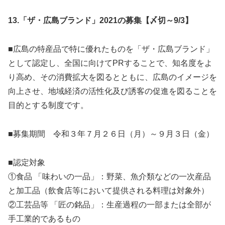
13.
「ザ・広島ブランド」2021の募集【〆切～9/3】
■広島の特産品で特に優れたものを「ザ・広島ブランド」
として認定し、全国に向けてPRすることで、知名度をよ
り高め、その消費拡大を図るとともに、広島のイメージを
向上させ、地域経済の活性化及び誘客の促進を図ることを
目的とする制度です。
■募集期間 令和３年７月２６日（月）～９月３日（金）
■認定対象
①食品 「味わいの一品」：野菜、魚介類などの一次産品
と加工品（飲食店等において提供される料理は対象外）
②工芸品等 「匠の銘品」：生産過程の一部または全部が
手工業的であるもの