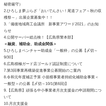
秘密厳守）
2.ひろしま夢ぷらざ「おいでんさい！尾道フェア～秋の収
穫祭～」出展企業募集中！！
3.「備後地域商工会議所 新事業アワード2021」のお知
らせ
4.公開サーバー総点検！【広島県警本部】
＜融資、補助金、助成金関係＞
5.ひろしまベンチャー助成金「一般枠」の公募【〆切～
9/30】
6.広島積極ガード店ゴールド認証制度について
7.第3回事業再構築促進事業公募開始のご案内
8.令和元年度補正予算 小規模事業者持続化補助金事業＜
一般型＞の公募【〆切～10/1(第6回)】
9.【広島県】頑張る中小事業者月次支援金の申請期間につ
いて
10.月次支援金