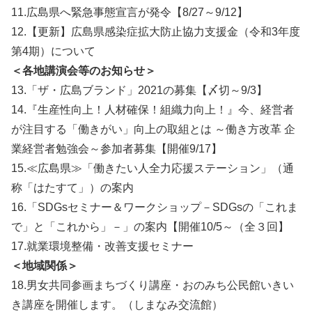
11.広島県へ緊急事態宣言が発令【8/27～9/12】
12.【更新】広島県感染症拡大防止協力支援金（令和3年度
第4期）について
＜各地講演会等のお知らせ＞
13.「ザ・広島ブランド」2021の募集【〆切～9/3】
14.『生産性向上！人材確保！組織力向上！』今、経営者
が注目する「働きがい」向上の取組とは ～働き方改革 企
業経営者勉強会～参加者募集【開催9/17】
15.≪広島県≫「働きたい人全力応援ステーション」（通
称「はたすて」）の案内
16.「SDGsセミナー＆ワークショップ－SDGsの「これま
で」と「これから」－」の案内【開催10/5～（全３回】
17.就業環境整備・改善支援セミナー
＜地域関係＞
18.男女共同参画まちづくり講座・おのみち公民館いきい
き講座を開催します。（しまなみ交流館）