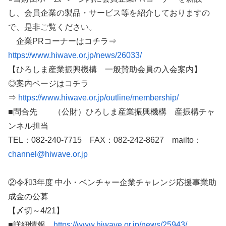
し、会員企業の製品・サービス等を紹介しておりますの
で、是非ご覧ください。
企業PRコーナーはコチラ⇒
https://www.hiwave.or.jp/news/26033/
【ひろしま産業振興機構 一般賛助会員の入会案内】
◎案内ページはコチラ
⇒
https://www.hiwave.or.jp/outline/membership/
■問合先 （公財）ひろしま産業振興機構 産振構チャ
ンネル担当
TEL：082-240-7715 FAX：082-242-8627 mailto：
channel@hiwave.or.jp
②令和3年度 中小・ベンチャー企業チャレンジ応援事業助
成金の公募
【〆切～4/21】
■詳細情報
https://www.hiwave.or.jp/news/25943/