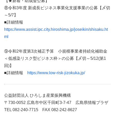
【★新着・助成金公募】
⑧令和3年度 新成長ビジネス事業化支援事業の公募【〆切
～5/7】
■詳細情報
https://www.assist.ipc.city.hiroshima.jp/joseikin/shisaku.ht
ml
⑨令和2年度第3次補正予算 小規模事業者持続化補助金
＜低感染リスク型ビジネス枠＞の公募【〆切～5/12(第1
回)】
■詳細情報
https://www.low-risk-jizokuka.jp/
公益財団法人 ひろしま産業振興機構
〒730-0052 広島市中区千田町3-7-47 広島県情報プラザ
TEL 082-240-7715 FAX 082-242-8627