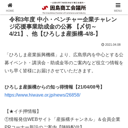
HOME
MENU
令和3年度 中小・ベンチャー企業チャレン
ジ応援事業助成金の公募 【〆切～
4/21】、他【ひろしま産振構-4/8-】
2021.04.08
「ひろしま産業振興機構」より、広島県内を中心とする公
募イベント・講演会・助成金等のご案内など役立つ情報を
いち早く皆様にお届けさせていただきます。
ひろしま産振構からの知っ得情報【21/04/08号】
https://www.hiwave.or.jp/news/26858/
【★イチ押情報】
①情報発信WEBサイト「産振構チャンネル」＆会員企業
PRコーナー新設のご案内【随時配信】