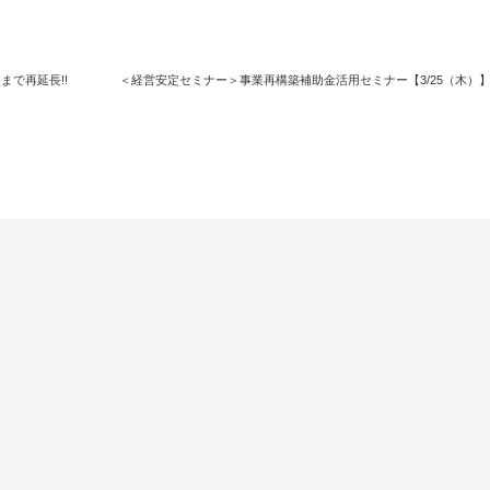
まで再延長!!
＜経営安定セミナー＞事業再構築補助金活用セミナー【3/25（木）