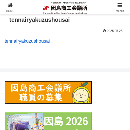
HOME
MENU
tennairyakuzushousai
2025.05.26
tennairyakuzushousai